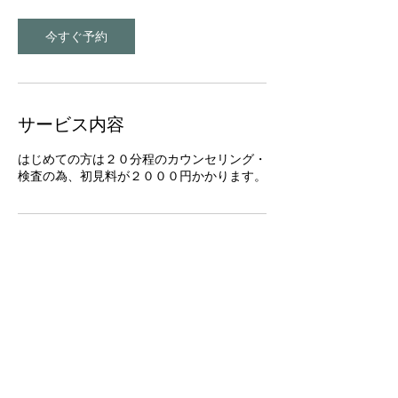
今すぐ予約
サービス内容
はじめての方は２０分程のカウンセリング・
検査の為、初見料が２０００円かかります。
連絡先
JPN
診療時間：AM10:00~PM9:00 不定休​